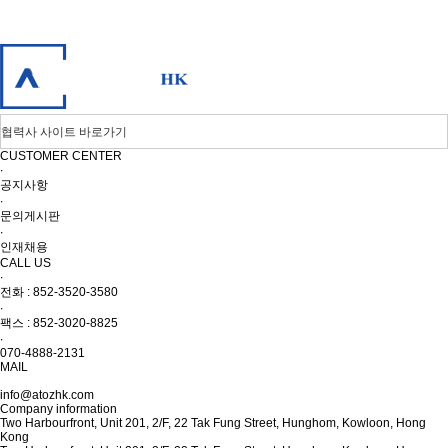
CUSTOMER CENTER
∙
공지사항
∙
문의게시판
∙
인재채용
CALL US
∙
전화 : 852-3520-3580
∙
팩스 : 852-3020-8825
∙
070-4888-2131
MAIL
info@atozhk.com
Company information
Two Harbourfront, Unit 201, 2/F, 22 Tak Fung Street, Hunghom, Kowloon, Hong
Kong