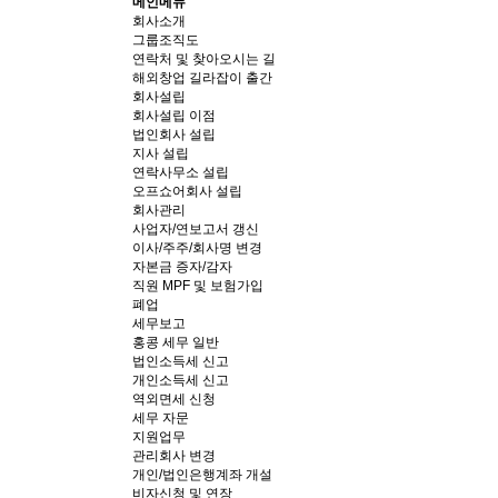
메인메뉴
회사소개
그룹조직도
연락처 및 찾아오시는 길
해외창업 길라잡이 출간
회사설립
회사설립 이점
법인회사 설립
지사 설립
연락사무소 설립
오프쇼어회사 설립
회사관리
사업자/연보고서 갱신
이사/주주/회사명 변경
자본금 증자/감자
직원 MPF 및 보험가입
폐업
세무보고
홍콩 세무 일반
법인소득세 신고
개인소득세 신고
역외면세 신청
세무 자문
지원업무
관리회사 변경
개인/법인은행계좌 개설
비자신청 및 연장